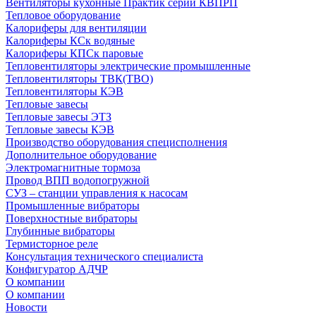
Вентиляторы кухонные Практик серии КВПРП
Тепловое оборудование
Калориферы для вентиляции
Калориферы КСк водяные
Калориферы КПСк паровые
Тепловентиляторы электрические промышленные
Тепловентиляторы ТВК(ТВО)
Тепловентиляторы КЭВ
Тепловые завесы
Тепловые завесы ЭТЗ
Тепловые завесы КЭВ
Производство оборудования специсполнения
Дополнительное оборудование
Электромагнитные тормоза
Провод ВПП водопогружной
СУЗ – станции управления к насосам
Промышленные вибраторы
Поверхностные вибраторы
Глубинные вибраторы
Термисторное реле
Консультация технического специалиста
Конфигуратор АДЧР
О компании
О компании
Новости