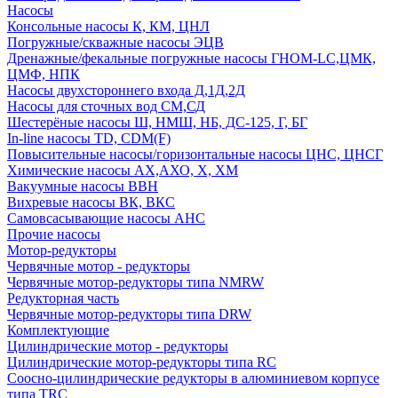
Насосы
Консольные насосы К, КМ, ЦНЛ
Погружные/скважные насосы ЭЦВ
Дренажные/фекальные погружные насосы ГНОМ-LC,ЦМК,
ЦМФ, НПК
Насосы двухстороннего входа Д,1Д,2Д
Насосы для сточных вод СМ,СД
Шестерёные насосы Ш, НМШ, НБ, ДС-125, Г, БГ
In-line насосы TD, CDM(F)
Повысительные насосы/горизонтальные насосы ЦНС, ЦНСГ
Химические насосы АХ,АХО, Х, ХМ
Вакуумные насосы ВВН
Вихревые насосы ВК, ВКС
Самовсасывающие насосы АНС
Прочие насосы
Мотор-редукторы
Червячные мотор - редукторы
Червячные мотор-редукторы типа NMRW
Редукторная часть
Червячные мотор-редукторы типа DRW
Комплектующие
Цилиндрические мотор - редукторы
Цилиндрические мотор-редукторы типа RC
Соосно-цилиндрические редукторы в алюминиевом корпусе
типа TRC