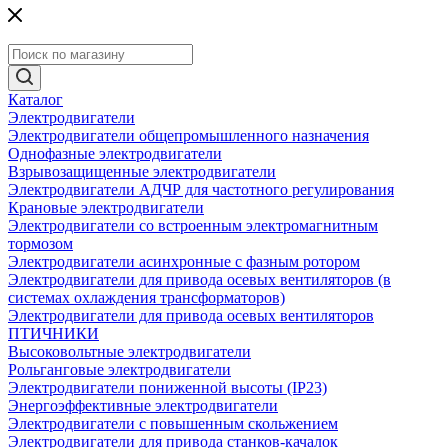
Каталог
Электродвигатели
Электродвигатели общепромышленного назначения
Однофазные электродвигатели
Взрывозащищенные электродвигатели
Электродвигатели АДЧР для частотного регулирования
Крановые электродвигатели
Электродвигатели со встроенным электромагнитным
тормозом
Электродвигатели асинхронные с фазным ротором
Электродвигатели для привода осевых вентиляторов (в
системах охлаждения трансформаторов)
Электродвигатели для привода осевых вентиляторов
ПТИЧНИКИ
Высоковольтные электродвигатели
Рольганговые электродвигатели
Электродвигатели пониженной высоты (IP23)
Энергоэффективные электродвигатели
Электродвигатели с повышенным скольжением
Электродвигатели для привода станков-качалок