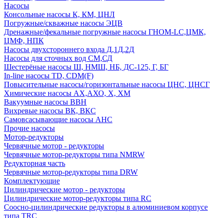
Насосы
Консольные насосы К, КМ, ЦНЛ
Погружные/скважные насосы ЭЦВ
Дренажные/фекальные погружные насосы ГНОМ-LC,ЦМК,
ЦМФ, НПК
Насосы двухстороннего входа Д,1Д,2Д
Насосы для сточных вод СМ,СД
Шестерёные насосы Ш, НМШ, НБ, ДС-125, Г, БГ
In-line насосы TD, CDM(F)
Повысительные насосы/горизонтальные насосы ЦНС, ЦНСГ
Химические насосы АХ,АХО, Х, ХМ
Вакуумные насосы ВВН
Вихревые насосы ВК, ВКС
Самовсасывающие насосы АНС
Прочие насосы
Мотор-редукторы
Червячные мотор - редукторы
Червячные мотор-редукторы типа NMRW
Редукторная часть
Червячные мотор-редукторы типа DRW
Комплектующие
Цилиндрические мотор - редукторы
Цилиндрические мотор-редукторы типа RC
Соосно-цилиндрические редукторы в алюминиевом корпусе
типа TRC