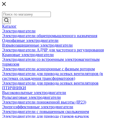
Каталог
Электродвигатели
Электродвигатели общепромышленного назначения
Однофазные электродвигатели
Взрывозащищенные электродвигатели
Электродвигатели АДЧР для частотного регулирования
Крановые электродвигатели
Электродвигатели со встроенным электромагнитным
тормозом
Электродвигатели асинхронные с фазным ротором
Электродвигатели для привода осевых вентиляторов (в
системах охлаждения трансформаторов)
Электродвигатели для привода осевых вентиляторов
ПТИЧНИКИ
Высоковольтные электродвигатели
Рольганговые электродвигатели
Электродвигатели пониженной высоты (IP23)
Энергоэффективные электродвигатели
Электродвигатели с повышенным скольжением
Электродвигатели для привода станков-качалок