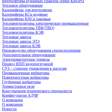
Вентиляторы кухонные Практик серии КВПРП
Тепловое оборудование
Калориферы для вентиляции
Калориферы КСк водяные
Калориферы КПСк паровые
Тепловентиляторы электрические промышленные
Тепловентиляторы ТВК(ТВО)
Тепловентиляторы КЭВ
Тепловые завесы
Тепловые завесы ЭТЗ
Тепловые завесы КЭВ
Производство оборудования специсполнения
Дополнительное оборудование
Электромагнитные тормоза
Провод ВПП водопогружной
СУЗ – станции управления к насосам
Промышленные вибраторы
Поверхностные вибраторы
Глубинные вибраторы
Термисторное реле
Консультация технического специалиста
Конфигуратор АДЧР
О компании
О компании
Новости