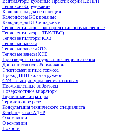
Вентиляторы кухонные Практик серии КВПРП
Тепловое оборудование
Калориферы для вентиляции
Калориферы КСк водяные
Калориферы КПСк паровые
Тепловентиляторы электрические промышленные
Тепловентиляторы ТВК(ТВО)
Тепловентиляторы КЭВ
Тепловые завесы
Тепловые завесы ЭТЗ
Тепловые завесы КЭВ
Производство оборудования специсполнения
Дополнительное оборудование
Электромагнитные тормоза
Провод ВПП водопогружной
СУЗ – станции управления к насосам
Промышленные вибраторы
Поверхностные вибраторы
Глубинные вибраторы
Термисторное реле
Консультация технического специалиста
Конфигуратор АДЧР
О компании
О компании
Новости