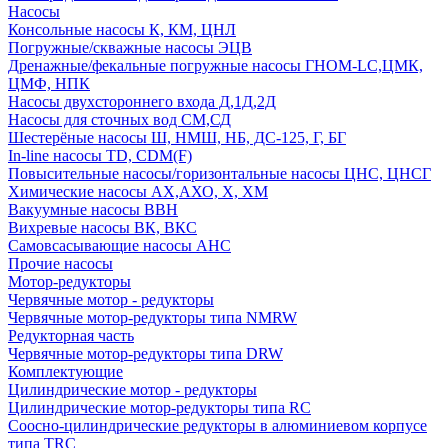
Насосы
Консольные насосы К, КМ, ЦНЛ
Погружные/скважные насосы ЭЦВ
Дренажные/фекальные погружные насосы ГНОМ-LC,ЦМК,
ЦМФ, НПК
Насосы двухстороннего входа Д,1Д,2Д
Насосы для сточных вод СМ,СД
Шестерёные насосы Ш, НМШ, НБ, ДС-125, Г, БГ
In-line насосы TD, CDM(F)
Повысительные насосы/горизонтальные насосы ЦНС, ЦНСГ
Химические насосы АХ,АХО, Х, ХМ
Вакуумные насосы ВВН
Вихревые насосы ВК, ВКС
Самовсасывающие насосы АНС
Прочие насосы
Мотор-редукторы
Червячные мотор - редукторы
Червячные мотор-редукторы типа NMRW
Редукторная часть
Червячные мотор-редукторы типа DRW
Комплектующие
Цилиндрические мотор - редукторы
Цилиндрические мотор-редукторы типа RC
Соосно-цилиндрические редукторы в алюминиевом корпусе
типа TRC