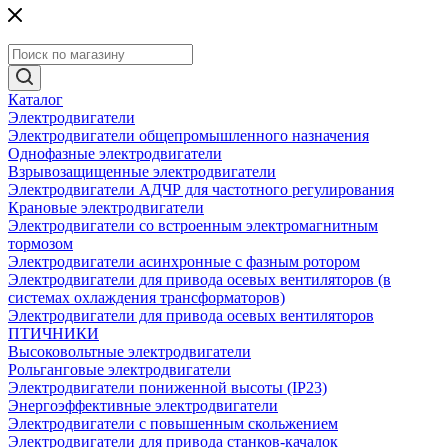
Каталог
Электродвигатели
Электродвигатели общепромышленного назначения
Однофазные электродвигатели
Взрывозащищенные электродвигатели
Электродвигатели АДЧР для частотного регулирования
Крановые электродвигатели
Электродвигатели со встроенным электромагнитным
тормозом
Электродвигатели асинхронные с фазным ротором
Электродвигатели для привода осевых вентиляторов (в
системах охлаждения трансформаторов)
Электродвигатели для привода осевых вентиляторов
ПТИЧНИКИ
Высоковольтные электродвигатели
Рольганговые электродвигатели
Электродвигатели пониженной высоты (IP23)
Энергоэффективные электродвигатели
Электродвигатели с повышенным скольжением
Электродвигатели для привода станков-качалок