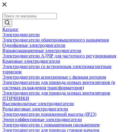
Каталог
Электродвигатели
Электродвигатели общепромышленного назначения
Однофазные электродвигатели
Взрывозащищенные электродвигатели
Электродвигатели АДЧР для частотного регулирования
Крановые электродвигатели
Электродвигатели со встроенным электромагнитным
тормозом
Электродвигатели асинхронные с фазным ротором
Электродвигатели для привода осевых вентиляторов (в
системах охлаждения трансформаторов)
Электродвигатели для привода осевых вентиляторов
ПТИЧНИКИ
Высоковольтные электродвигатели
Рольганговые электродвигатели
Электродвигатели пониженной высоты (IP23)
Энергоэффективные электродвигатели
Электродвигатели с повышенным скольжением
Электродвигатели для привода станков-качалок