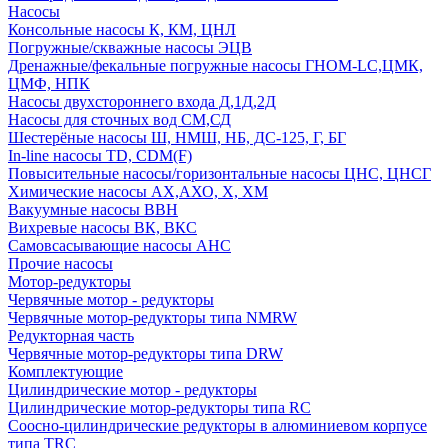
Насосы
Консольные насосы К, КМ, ЦНЛ
Погружные/скважные насосы ЭЦВ
Дренажные/фекальные погружные насосы ГНОМ-LC,ЦМК,
ЦМФ, НПК
Насосы двухстороннего входа Д,1Д,2Д
Насосы для сточных вод СМ,СД
Шестерёные насосы Ш, НМШ, НБ, ДС-125, Г, БГ
In-line насосы TD, CDM(F)
Повысительные насосы/горизонтальные насосы ЦНС, ЦНСГ
Химические насосы АХ,АХО, Х, ХМ
Вакуумные насосы ВВН
Вихревые насосы ВК, ВКС
Самовсасывающие насосы АНС
Прочие насосы
Мотор-редукторы
Червячные мотор - редукторы
Червячные мотор-редукторы типа NMRW
Редукторная часть
Червячные мотор-редукторы типа DRW
Комплектующие
Цилиндрические мотор - редукторы
Цилиндрические мотор-редукторы типа RC
Соосно-цилиндрические редукторы в алюминиевом корпусе
типа TRC