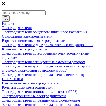
Каталог
Электродвигатели
Электродвигатели общепромышленного назначения
Однофазные электродвигатели
Взрывозащищенные электродвигатели
Электродвигатели АДЧР для частотного регулирования
Крановые электродвигатели
Электродвигатели со встроенным электромагнитным
тормозом
Электродвигатели асинхронные с фазным ротором
Электродвигатели для привода осевых вентиляторов (в
системах охлаждения трансформаторов)
Электродвигатели для привода осевых вентиляторов
ПТИЧНИКИ
Высоковольтные электродвигатели
Рольганговые электродвигатели
Электродвигатели пониженной высоты (IP23)
Энергоэффективные электродвигатели
Электродвигатели с повышенным скольжением
Электродвигатели для привода станков-качалок