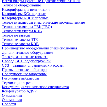
Вентиляторы кухонные Практик серии КВПРП
Тепловое оборудование
Калориферы для вентиляции
Калориферы КСк водяные
Калориферы КПСк паровые
Тепловентиляторы электрические промышленные
Тепловентиляторы ТВК(ТВО)
Тепловентиляторы КЭВ
Тепловые завесы
Тепловые завесы ЭТЗ
Тепловые завесы КЭВ
Производство оборудования специсполнения
Дополнительное оборудование
Электромагнитные тормоза
Провод ВПП водопогружной
СУЗ – станции управления к насосам
Промышленные вибраторы
Поверхностные вибраторы
Глубинные вибраторы
Термисторное реле
Консультация технического специалиста
Конфигуратор АДЧР
О компании
О компании
Новости