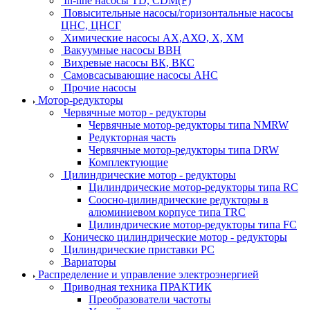
In-line насосы TD, CDM(F)
Повысительные насосы/горизонтальные насосы
ЦНС, ЦНСГ
Химические насосы АХ,АХО, Х, ХМ
Вакуумные насосы ВВН
Вихревые насосы ВК, ВКС
Самовсасывающие насосы АНС
Прочие насосы
Мотор-редукторы
Червячные мотор - редукторы
Червячные мотор-редукторы типа NMRW
Редукторная часть
Червячные мотор-редукторы типа DRW
Комплектующие
Цилиндрические мотор - редукторы
Цилиндрические мотор-редукторы типа RC
Соосно-цилиндрические редукторы в
алюминиевом корпусе типа TRC
Цилиндрические мотор-редукторы типа FC
Коническо цилиндрические мотор - редукторы
Цилиндрические приставки PC
Вариаторы
Распределение и управление электроэнергией
Приводная техника ПРАКТИК
Преобразователи частоты