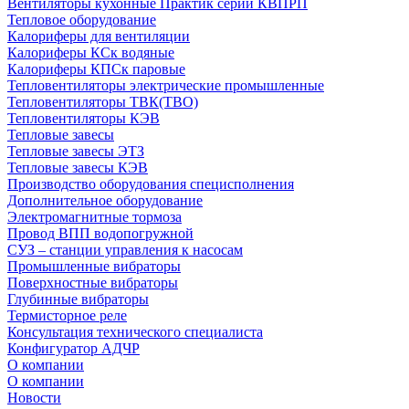
Вентиляторы кухонные Практик серии КВПРП
Тепловое оборудование
Калориферы для вентиляции
Калориферы КСк водяные
Калориферы КПСк паровые
Тепловентиляторы электрические промышленные
Тепловентиляторы ТВК(ТВО)
Тепловентиляторы КЭВ
Тепловые завесы
Тепловые завесы ЭТЗ
Тепловые завесы КЭВ
Производство оборудования специсполнения
Дополнительное оборудование
Электромагнитные тормоза
Провод ВПП водопогружной
СУЗ – станции управления к насосам
Промышленные вибраторы
Поверхностные вибраторы
Глубинные вибраторы
Термисторное реле
Консультация технического специалиста
Конфигуратор АДЧР
О компании
О компании
Новости