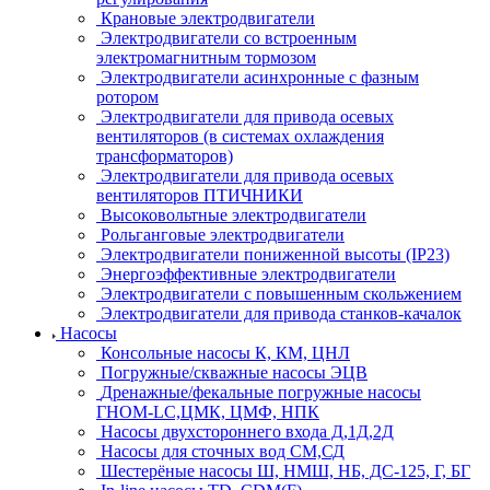
Крановые электродвигатели
Электродвигатели со встроенным
электромагнитным тормозом
Электродвигатели асинхронные с фазным
ротором
Электродвигатели для привода осевых
вентиляторов (в системах охлаждения
трансформаторов)
Электродвигатели для привода осевых
вентиляторов ПТИЧНИКИ
Высоковольтные электродвигатели
Рольганговые электродвигатели
Электродвигатели пониженной высоты (IP23)
Энергоэффективные электродвигатели
Электродвигатели с повышенным скольжением
Электродвигатели для привода станков-качалок
Насосы
Консольные насосы К, КМ, ЦНЛ
Погружные/скважные насосы ЭЦВ
Дренажные/фекальные погружные насосы
ГНОМ-LC,ЦМК, ЦМФ, НПК
Насосы двухстороннего входа Д,1Д,2Д
Насосы для сточных вод СМ,СД
Шестерёные насосы Ш, НМШ, НБ, ДС-125, Г, БГ