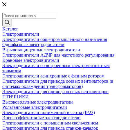
Каталог
Электродвигатели
Электродвигатели общепромышленного назначения
Однофазные электродвигатели
Взрывозащищенные электродвигатели
Электродвигатели АДЧР для частотного регулирования
Крановые электродвигатели
Электродвигатели со встроенным электромагнитным
тормозом
Электродвигатели асинхронные с фазным ротором
Электродвигатели для привода осевых вентиляторов (в
системах охлаждения трансформаторов)
Электродвигатели для привода осевых вентиляторов
ПТИЧНИКИ
Высоковольтные электродвигатели
Рольганговые электродвигатели
Электродвигатели пониженной высоты (IP23)
Энергоэффективные электродвигатели
Электродвигатели с повышенным скольжением
Электродвигатели для привода станков-качалок