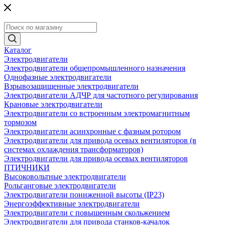
Каталог
Электродвигатели
Электродвигатели общепромышленного назначения
Однофазные электродвигатели
Взрывозащищенные электродвигатели
Электродвигатели АДЧР для частотного регулирования
Крановые электродвигатели
Электродвигатели со встроенным электромагнитным
тормозом
Электродвигатели асинхронные с фазным ротором
Электродвигатели для привода осевых вентиляторов (в
системах охлаждения трансформаторов)
Электродвигатели для привода осевых вентиляторов
ПТИЧНИКИ
Высоковольтные электродвигатели
Рольганговые электродвигатели
Электродвигатели пониженной высоты (IP23)
Энергоэффективные электродвигатели
Электродвигатели с повышенным скольжением
Электродвигатели для привода станков-качалок