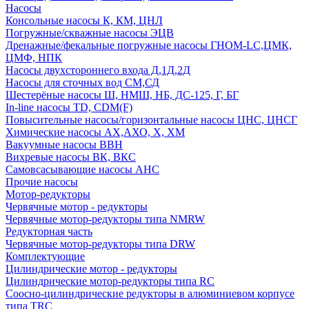
Насосы
Консольные насосы К, КМ, ЦНЛ
Погружные/скважные насосы ЭЦВ
Дренажные/фекальные погружные насосы ГНОМ-LC,ЦМК,
ЦМФ, НПК
Насосы двухстороннего входа Д,1Д,2Д
Насосы для сточных вод СМ,СД
Шестерёные насосы Ш, НМШ, НБ, ДС-125, Г, БГ
In-line насосы TD, CDM(F)
Повысительные насосы/горизонтальные насосы ЦНС, ЦНСГ
Химические насосы АХ,АХО, Х, ХМ
Вакуумные насосы ВВН
Вихревые насосы ВК, ВКС
Самовсасывающие насосы АНС
Прочие насосы
Мотор-редукторы
Червячные мотор - редукторы
Червячные мотор-редукторы типа NMRW
Редукторная часть
Червячные мотор-редукторы типа DRW
Комплектующие
Цилиндрические мотор - редукторы
Цилиндрические мотор-редукторы типа RC
Соосно-цилиндрические редукторы в алюминиевом корпусе
типа TRC