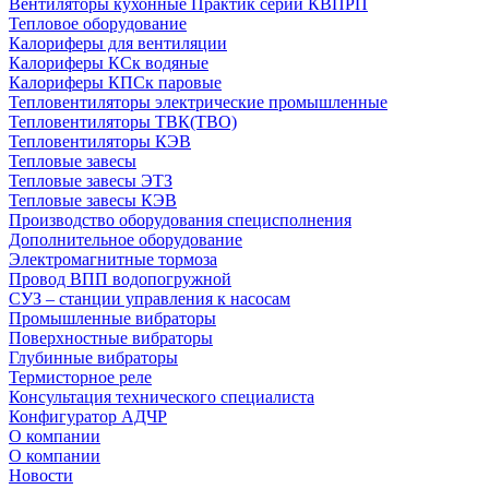
Вентиляторы кухонные Практик серии КВПРП
Тепловое оборудование
Калориферы для вентиляции
Калориферы КСк водяные
Калориферы КПСк паровые
Тепловентиляторы электрические промышленные
Тепловентиляторы ТВК(ТВО)
Тепловентиляторы КЭВ
Тепловые завесы
Тепловые завесы ЭТЗ
Тепловые завесы КЭВ
Производство оборудования специсполнения
Дополнительное оборудование
Электромагнитные тормоза
Провод ВПП водопогружной
СУЗ – станции управления к насосам
Промышленные вибраторы
Поверхностные вибраторы
Глубинные вибраторы
Термисторное реле
Консультация технического специалиста
Конфигуратор АДЧР
О компании
О компании
Новости