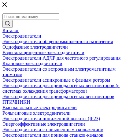
Каталог
Электродвигатели
Электродвигатели общепромышленного назначения
Однофазные электродвигатели
Взрывозащищенные электродвигатели
Электродвигатели АДЧР для частотного регулирования
Крановые электродвигатели
Электродвигатели со встроенным электромагнитным
тормозом
Электродвигатели асинхронные с фазным ротором
Электродвигатели для привода осевых вентиляторов (в
системах охлаждения трансформаторов)
Электродвигатели для привода осевых вентиляторов
ПТИЧНИКИ
Высоковольтные электродвигатели
Рольганговые электродвигатели
Электродвигатели пониженной высоты (IP23)
Энергоэффективные электродвигатели
Электродвигатели с повышенным скольжением
Электродвигатели для привода станков-качалок