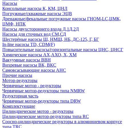
Насосы
Консольные насосы К, КМ, ЦНЛ
Погружные/скважные насосы ЭЦВ
Дренажные/фекальные погружные насосы ГНОМ-LC,ЦМК,
ЦМФ, НПК
Насосы двухстороннего входа Д,1Д,2Д
Насосы для сточных вод СМ,СД
Шестерёные насосы Ш, НМШ, НБ, ДС-125, Г, БГ
In-line насосы TD, CDM(F)
Повысительные насосы/горизонтальные насосы ЦНС, ЦНСГ
Химические насосы АХ,АХО, Х, ХМ
Вакуумные насосы ВВН
Вихревые насосы ВК, ВКС
Самовсасывающие насосы АНС
Прочие насосы
Мотор-редукторы
Червячные мотор - редукторы
Червячные мотор-редукторы типа NMRW
Редукторная часть
Червячные мотор-редукторы типа DRW
Комплектующие
Цилиндрические мотор - редукторы
Цилиндрические мотор-редукторы типа RC
Соосно-цилиндрические редукторы в алюминиевом корпусе
типа TRC