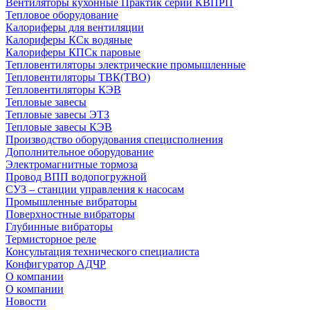
Вентиляторы кухонные Практик серии КВПРП
Тепловое оборудование
Калориферы для вентиляции
Калориферы КСк водяные
Калориферы КПСк паровые
Тепловентиляторы электрические промышленные
Тепловентиляторы ТВК(ТВО)
Тепловентиляторы КЭВ
Тепловые завесы
Тепловые завесы ЭТЗ
Тепловые завесы КЭВ
Производство оборудования специсполнения
Дополнительное оборудование
Электромагнитные тормоза
Провод ВПП водопогружной
СУЗ – станции управления к насосам
Промышленные вибраторы
Поверхностные вибраторы
Глубинные вибраторы
Термисторное реле
Консультация технического специалиста
Конфигуратор АДЧР
О компании
О компании
Новости