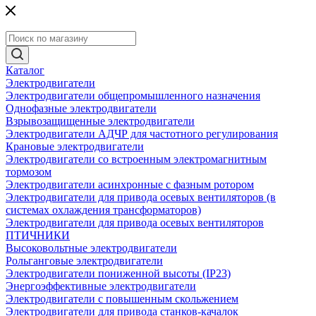
Каталог
Электродвигатели
Электродвигатели общепромышленного назначения
Однофазные электродвигатели
Взрывозащищенные электродвигатели
Электродвигатели АДЧР для частотного регулирования
Крановые электродвигатели
Электродвигатели со встроенным электромагнитным
тормозом
Электродвигатели асинхронные с фазным ротором
Электродвигатели для привода осевых вентиляторов (в
системах охлаждения трансформаторов)
Электродвигатели для привода осевых вентиляторов
ПТИЧНИКИ
Высоковольтные электродвигатели
Рольганговые электродвигатели
Электродвигатели пониженной высоты (IP23)
Энергоэффективные электродвигатели
Электродвигатели с повышенным скольжением
Электродвигатели для привода станков-качалок