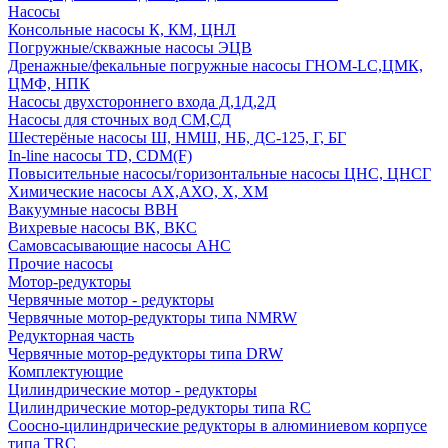
Насосы
Консольные насосы К, КМ, ЦНЛ
Погружные/скважные насосы ЭЦВ
Дренажные/фекальные погружные насосы ГНОМ-LC,ЦМК,
ЦМФ, НПК
Насосы двухстороннего входа Д,1Д,2Д
Насосы для сточных вод СМ,СД
Шестерёные насосы Ш, НМШ, НБ, ДС-125, Г, БГ
In-line насосы TD, CDM(F)
Повысительные насосы/горизонтальные насосы ЦНС, ЦНСГ
Химические насосы АХ,АХО, Х, ХМ
Вакуумные насосы ВВН
Вихревые насосы ВК, ВКС
Самовсасывающие насосы АНС
Прочие насосы
Мотор-редукторы
Червячные мотор - редукторы
Червячные мотор-редукторы типа NMRW
Редукторная часть
Червячные мотор-редукторы типа DRW
Комплектующие
Цилиндрические мотор - редукторы
Цилиндрические мотор-редукторы типа RC
Соосно-цилиндрические редукторы в алюминиевом корпусе
типа TRC