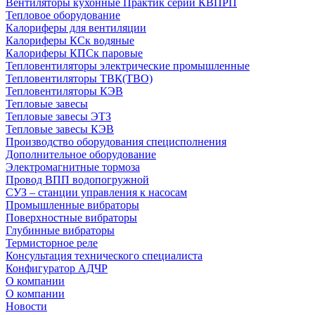
Вентиляторы кухонные Практик серии КВПРП
Тепловое оборудование
Калориферы для вентиляции
Калориферы КСк водяные
Калориферы КПСк паровые
Тепловентиляторы электрические промышленные
Тепловентиляторы ТВК(ТВО)
Тепловентиляторы КЭВ
Тепловые завесы
Тепловые завесы ЭТЗ
Тепловые завесы КЭВ
Производство оборудования специсполнения
Дополнительное оборудование
Электромагнитные тормоза
Провод ВПП водопогружной
СУЗ – станции управления к насосам
Промышленные вибраторы
Поверхностные вибраторы
Глубинные вибраторы
Термисторное реле
Консультация технического специалиста
Конфигуратор АДЧР
О компании
О компании
Новости