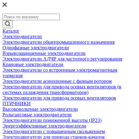
Каталог
Электродвигатели
Электродвигатели общепромышленного назначения
Однофазные электродвигатели
Взрывозащищенные электродвигатели
Электродвигатели АДЧР для частотного регулирования
Крановые электродвигатели
Электродвигатели со встроенным электромагнитным
тормозом
Электродвигатели асинхронные с фазным ротором
Электродвигатели для привода осевых вентиляторов (в
системах охлаждения трансформаторов)
Электродвигатели для привода осевых вентиляторов
ПТИЧНИКИ
Высоковольтные электродвигатели
Рольганговые электродвигатели
Электродвигатели пониженной высоты (IP23)
Энергоэффективные электродвигатели
Электродвигатели с повышенным скольжением
Электродвигатели для привода станков-качалок