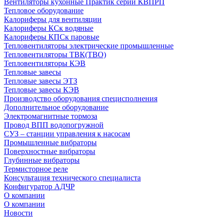
Вентиляторы кухонные Практик серии КВПРП
Тепловое оборудование
Калориферы для вентиляции
Калориферы КСк водяные
Калориферы КПСк паровые
Тепловентиляторы электрические промышленные
Тепловентиляторы ТВК(ТВО)
Тепловентиляторы КЭВ
Тепловые завесы
Тепловые завесы ЭТЗ
Тепловые завесы КЭВ
Производство оборудования специсполнения
Дополнительное оборудование
Электромагнитные тормоза
Провод ВПП водопогружной
СУЗ – станции управления к насосам
Промышленные вибраторы
Поверхностные вибраторы
Глубинные вибраторы
Термисторное реле
Консультация технического специалиста
Конфигуратор АДЧР
О компании
О компании
Новости