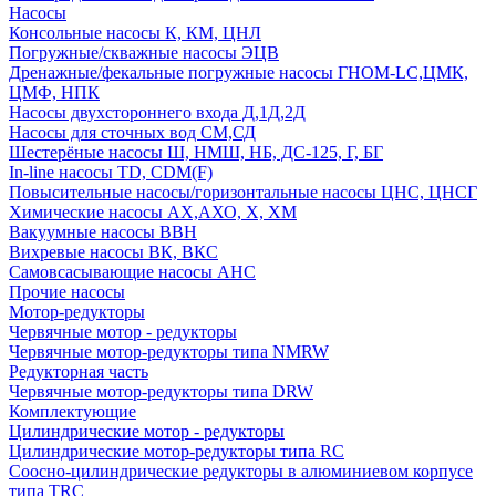
Насосы
Консольные насосы К, КМ, ЦНЛ
Погружные/скважные насосы ЭЦВ
Дренажные/фекальные погружные насосы ГНОМ-LC,ЦМК,
ЦМФ, НПК
Насосы двухстороннего входа Д,1Д,2Д
Насосы для сточных вод СМ,СД
Шестерёные насосы Ш, НМШ, НБ, ДС-125, Г, БГ
In-line насосы TD, CDM(F)
Повысительные насосы/горизонтальные насосы ЦНС, ЦНСГ
Химические насосы АХ,АХО, Х, ХМ
Вакуумные насосы ВВН
Вихревые насосы ВК, ВКС
Самовсасывающие насосы АНС
Прочие насосы
Мотор-редукторы
Червячные мотор - редукторы
Червячные мотор-редукторы типа NMRW
Редукторная часть
Червячные мотор-редукторы типа DRW
Комплектующие
Цилиндрические мотор - редукторы
Цилиндрические мотор-редукторы типа RC
Соосно-цилиндрические редукторы в алюминиевом корпусе
типа TRC