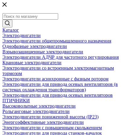
Каталог
Электродвигатели
Электродвигатели общепромышленного назначения
Однофазные электродвигатели
Взрывозащищенные электродвигатели
Электродвигатели АДЧР для частотного регулирования
Крановые электродвигатели
Электродвигатели со встроенным электромагнитным
тормозом
Электродвигатели асинхронные с фазным ротором
Электродвигатели для привода осевых вентиляторов (в
системах охлаждения трансформаторов)
Электродвигатели для привода осевых вентиляторов
ПТИЧНИКИ
Высоковольтные электродвигатели
Рольганговые электродвигатели
Электродвигатели пониженной высоты (IP23)
Энергоэффективные электродвигатели
Электродвигатели с повышенным скольжением
Электродвигатели для привода станков-качалок