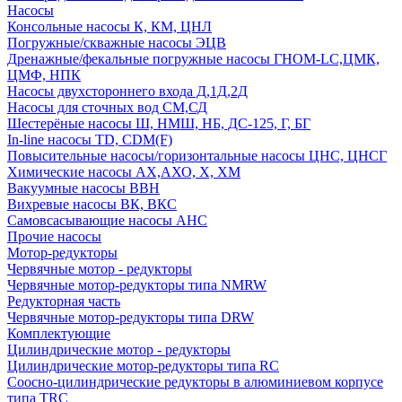
Насосы
Консольные насосы К, КМ, ЦНЛ
Погружные/скважные насосы ЭЦВ
Дренажные/фекальные погружные насосы ГНОМ-LC,ЦМК,
ЦМФ, НПК
Насосы двухстороннего входа Д,1Д,2Д
Насосы для сточных вод СМ,СД
Шестерёные насосы Ш, НМШ, НБ, ДС-125, Г, БГ
In-line насосы TD, CDM(F)
Повысительные насосы/горизонтальные насосы ЦНС, ЦНСГ
Химические насосы АХ,АХО, Х, ХМ
Вакуумные насосы ВВН
Вихревые насосы ВК, ВКС
Самовсасывающие насосы АНС
Прочие насосы
Мотор-редукторы
Червячные мотор - редукторы
Червячные мотор-редукторы типа NMRW
Редукторная часть
Червячные мотор-редукторы типа DRW
Комплектующие
Цилиндрические мотор - редукторы
Цилиндрические мотор-редукторы типа RC
Соосно-цилиндрические редукторы в алюминиевом корпусе
типа TRC