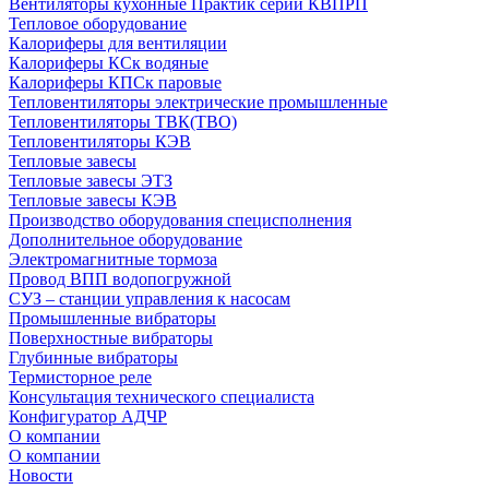
Вентиляторы кухонные Практик серии КВПРП
Тепловое оборудование
Калориферы для вентиляции
Калориферы КСк водяные
Калориферы КПСк паровые
Тепловентиляторы электрические промышленные
Тепловентиляторы ТВК(ТВО)
Тепловентиляторы КЭВ
Тепловые завесы
Тепловые завесы ЭТЗ
Тепловые завесы КЭВ
Производство оборудования специсполнения
Дополнительное оборудование
Электромагнитные тормоза
Провод ВПП водопогружной
СУЗ – станции управления к насосам
Промышленные вибраторы
Поверхностные вибраторы
Глубинные вибраторы
Термисторное реле
Консультация технического специалиста
Конфигуратор АДЧР
О компании
О компании
Новости