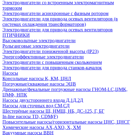
Электродвигатели со встроенным электромагнитным
тормозом
Электродвигатели асинхронные с фазным ротором
Электродвигатели для привода осевых вентиляторов (в
системах охлаждения трансформаторов)
Электродвигатели для привода осевых вентиляторов
ПТИЧНИКИ
Высоковольтные электродвигатели
Рольганговые электродвигатели
Электродвигатели пониженной высоты (IP23)
Энергоэффективные электродвигатели
Электродвигатели с повышенным скольжением
Электродвигатели для привода станков-качалок
Насосы
Консольные насосы К, КМ, ЦНЛ
Погружные/скважные насосы ЭЦВ
Дренажные/фекальные погружные насосы ГНОМ-LC,ЦМК,
ЦМФ, НПК
Насосы двухстороннего входа Д,1Д,2Д
Насосы для сточных вод СМ,СД
Шестерёные насосы Ш, НМШ, НБ, ДС-125, Г, БГ
In-line насосы TD, CDM(F)
Повысительные насосы/горизонтальные насосы ЦНС, ЦНСГ
Химические насосы АХ,АХО, Х, ХМ
Вакуумные насосы ВВН