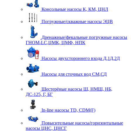
Консольные насосы К, КМ, ЦНЛ
Погружные/скважные насосы ЭЦВ
Дренажные/фекальные погружные насосы
ГНОМ-LC,ЦМК, ЦМФ, НПК
Насосы двухстороннего входа Д,1Д,2Д
Насосы для сточных вод СМ,СД
Шестерёные насосы Ш, НМШ, НБ,
ДС-125, Г, БГ
In-line насосы TD, CDM(F)
Повысительные насосы/горизонтальные
насосы ЦНС, ЦНСГ