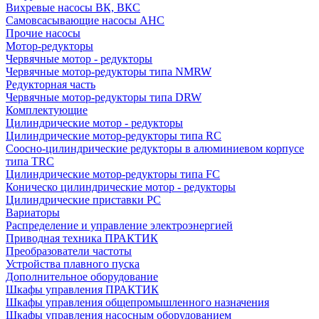
Вихревые насосы ВК, ВКС
Самовсасывающие насосы АНС
Прочие насосы
Мотор-редукторы
Червячные мотор - редукторы
Червячные мотор-редукторы типа NMRW
Редукторная часть
Червячные мотор-редукторы типа DRW
Комплектующие
Цилиндрические мотор - редукторы
Цилиндрические мотор-редукторы типа RC
Соосно-цилиндрические редукторы в алюминиевом корпусе
типа TRC
Цилиндрические мотор-редукторы типа FC
Коническо цилиндрические мотор - редукторы
Цилиндрические приставки PC
Вариаторы
Распределение и управление электроэнергией
Приводная техника ПРАКТИК
Преобразователи частоты
Устройства плавного пуска
Дополнительное оборудование
Шкафы управления ПРАКТИК
Шкафы управления общепромышленного назначения
Шкафы управления насосным оборудованием