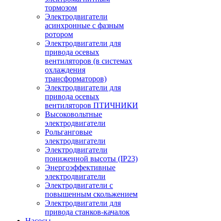
тормозом
Электродвигатели
асинхронные с фазным
ротором
Электродвигатели для
привода осевых
вентиляторов (в системах
охлаждения
трансформаторов)
Электродвигатели для
привода осевых
вентиляторов ПТИЧНИКИ
Высоковольтные
электродвигатели
Рольганговые
электродвигатели
Электродвигатели
пониженной высоты (IP23)
Энергоэффективные
электродвигатели
Электродвигатели с
повышенным скольжением
Электродвигатели для
привода станков-качалок
Насосы