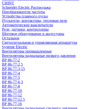
CHINT
Schneider Electric Распродажа
Преобразователи частоты
Устройства плавного пуска
Пускатели, контакторы, тепловые реле
Автоматические выключатели
Реле, датчики, контроллеры
Щитовое оборудование и аксессуары
Остальное
Светосигнальная и управляющая аппаратура
Systeme Electric
Вентиляторы промышленные
Вентиляторы радиальные низкого давления
ВР 86-77-2
ВР 86-77-2,5
ВР 86-77-3,15
ВР 86-77-4
ВР 86-77-5
ВР 86-77-6,3
ВР 86-77-8
ВР 86-77-10
ВР 86-77-12
ВР 86-77-12,5
ВР 86-77-16
Вентиляторы радиальные среднего давления