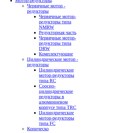
Мотор-редукторы
Червячные мотор -
редукторы
Червячные мотор-
редукторы типа
NMRW
Редукторная часть
Червячные мотор-
редукторы типа
DRW
Комплектующие
Цилиндрические мотор -
редукторы
Цилиндрические
мотор-редукторы
типа RC
Соосно-
цилиндрические
редукторы в
алюминиевом
корпусе типа TRC
Цилиндрические
мотор-редукторы
типа FC
Коническо