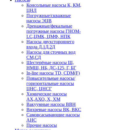
Консольные насосы К, КМ,
ЦНЛ
Погружные/скважные
насосы ЭЦВ
Дренажные/фекальные
погружные насосы ГНОМ-
LC,ЦМК, ЦМФ, НПК
Насосы двухстороннего
входа Д,1Д,2Д
Насосы для сточных вод
СМ,СД
Шестерёные насосы Ш,
НМШ, НБ, ДС-125, Г, БГ
In-line насосы TD, CDM(F)
Повысительные насосы/
горизонтальные насосы
ЦНС, ЦНСГ
Химические насосы
АХ,АХО, Х, ХМ
Вакуумные насосы ВВН
Вихревые насосы ВК, ВКС
Самовсасывающие насосы
АНС
Прочие насосы