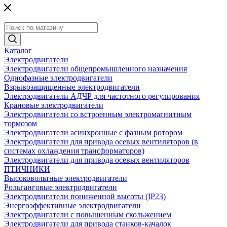
Каталог
Электродвигатели
Электродвигатели общепромышленного назначения
Однофазные электродвигатели
Взрывозащищенные электродвигатели
Электродвигатели АДЧР для частотного регулирования
Крановые электродвигатели
Электродвигатели со встроенным электромагнитным
тормозом
Электродвигатели асинхронные с фазным ротором
Электродвигатели для привода осевых вентиляторов (в
системах охлаждения трансформаторов)
Электродвигатели для привода осевых вентиляторов
ПТИЧНИКИ
Высоковольтные электродвигатели
Рольганговые электродвигатели
Электродвигатели пониженной высоты (IP23)
Энергоэффективные электродвигатели
Электродвигатели с повышенным скольжением
Электродвигатели для привода станков-качалок