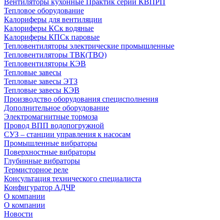
Вентиляторы кухонные Практик серии КВПРП
Тепловое оборудование
Калориферы для вентиляции
Калориферы КСк водяные
Калориферы КПСк паровые
Тепловентиляторы электрические промышленные
Тепловентиляторы ТВК(ТВО)
Тепловентиляторы КЭВ
Тепловые завесы
Тепловые завесы ЭТЗ
Тепловые завесы КЭВ
Производство оборудования специсполнения
Дополнительное оборудование
Электромагнитные тормоза
Провод ВПП водопогружной
СУЗ – станции управления к насосам
Промышленные вибраторы
Поверхностные вибраторы
Глубинные вибраторы
Термисторное реле
Консультация технического специалиста
Конфигуратор АДЧР
О компании
О компании
Новости