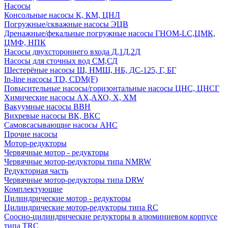
Насосы
Консольные насосы К, КМ, ЦНЛ
Погружные/скважные насосы ЭЦВ
Дренажные/фекальные погружные насосы ГНОМ-LC,ЦМК,
ЦМФ, НПК
Насосы двухстороннего входа Д,1Д,2Д
Насосы для сточных вод СМ,СД
Шестерёные насосы Ш, НМШ, НБ, ДС-125, Г, БГ
In-line насосы TD, CDM(F)
Повысительные насосы/горизонтальные насосы ЦНС, ЦНСГ
Химические насосы АХ,АХО, Х, ХМ
Вакуумные насосы ВВН
Вихревые насосы ВК, ВКС
Самовсасывающие насосы АНС
Прочие насосы
Мотор-редукторы
Червячные мотор - редукторы
Червячные мотор-редукторы типа NMRW
Редукторная часть
Червячные мотор-редукторы типа DRW
Комплектующие
Цилиндрические мотор - редукторы
Цилиндрические мотор-редукторы типа RC
Соосно-цилиндрические редукторы в алюминиевом корпусе
типа TRC